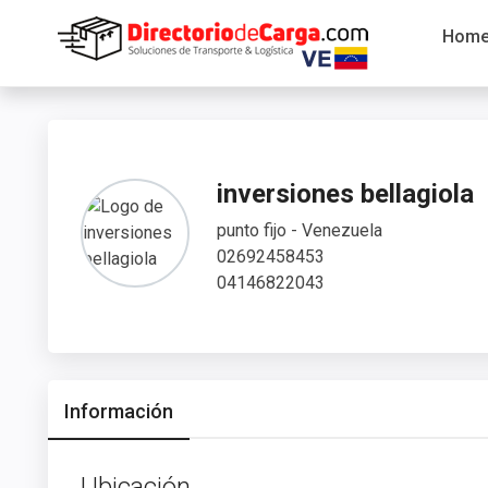
Hom
inversiones bellagiola
punto fijo - Venezuela
02692458453
04146822043
Información
Ubicación