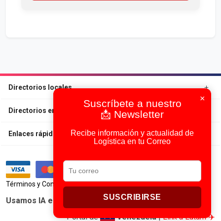
Directorios locales
×
Suscríbete a nuestro
Directorios en otros Países
📩 Newsletter
Recibe información y actualidad de
Enlaces rápidos
Logística en tu Correo
|
Términos y Condiciones
Política de Privacidad
SUSCRIBIRSE
Usamos IA en todos nuestros procesos
Portal de
Venezuela
|
Link a Latam ✈️