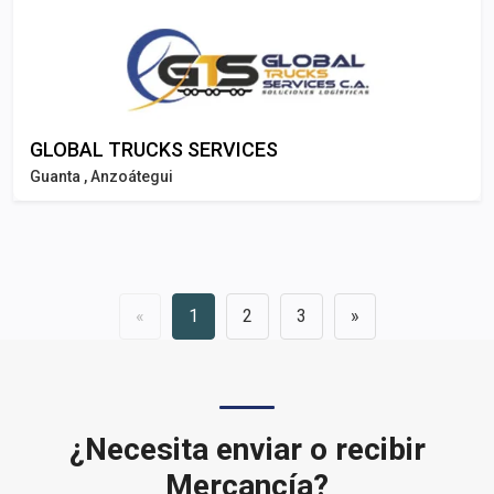
GLOBAL TRUCKS SERVICES
Guanta , Anzoátegui
«
1
2
3
»
¿Necesita enviar o recibir
Mercancía?